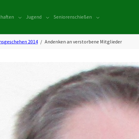
haften
Jugend
Seniorenschießen
or "Über uns"
Submenu for "Mannschaften"
Submenu for "Jugend"
Submenu for "Senio
insgeschehen 2014
Andenken an verstorbene Mitglieder