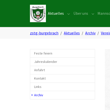
Skip to main navigation
Zum Hauptinhalt springen
Skip to page footer
Aktuelles
Über uns
Mannsc
Submenu for "Aktuelles"
Submenu f
Sie sind hier:
zstg-burgebrach
Aktuelles
Archiv
Vere
Feste feiern
Jahreskalender
Anfahrt
Kontakt
Links
Archiv