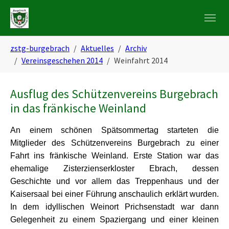
Skip to main navigation
Zum Hauptinhalt springen
Skip to page footer
Sie sind hier:
zstg-burgebrach
Aktuelles
Archiv
Vereinsgeschehen 2014
Weinfahrt 2014
Ausflug des Schützenvereins Burgebrach
in das fränkische Weinland
An einem schönen Spätsommertag starteten die
Mitglieder des Schützenvereins Burgebrach zu einer
Fahrt ins fränkische Weinland. Erste Station war das
ehemalige Zisterzienserkloster Ebrach, dessen
Geschichte und vor allem das Treppenhaus und der
Kaisersaal bei einer Führung anschaulich erklärt wurden.
In dem idyllischen Weinort Prichsenstadt war dann
Gelegenheit zu einem Spaziergang und einer kleinen