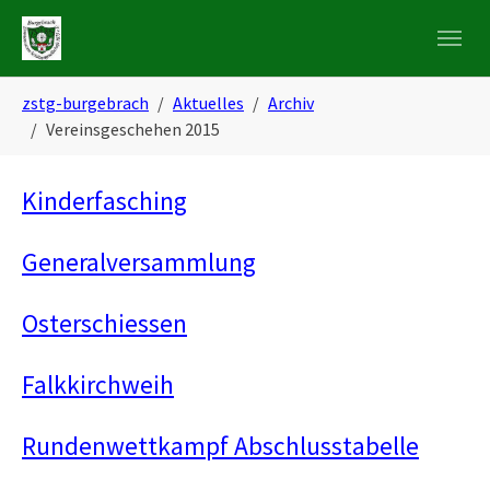
Skip to main navigation
Zum Hauptinhalt springen
Skip to page footer
Sie sind hier:
zstg-burgebrach
Aktuelles
Archiv
Vereinsgeschehen 2015
Kinderfasching
Generalversammlung
Osterschiessen
Falkkirchweih
Rundenwettkampf Abschlusstabelle