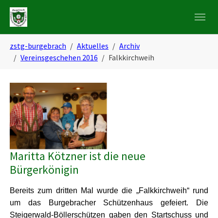
Skip to main navigation
Zum Hauptinhalt springen
Skip to page footer
Sie sind hier:
zstg-burgebrach
Aktuelles
Archiv
Vereinsgeschehen 2016
Falkkirchweih
Show larger version
Maritta Kötzner ist die neue
Bürgerkönigin
Bereits zum dritten Mal wurde die „Falkkirchweih“ rund
um das Burgebracher Schützenhaus gefeiert. Die
Steigerwald-Böllerschützen gaben den Startschuss und