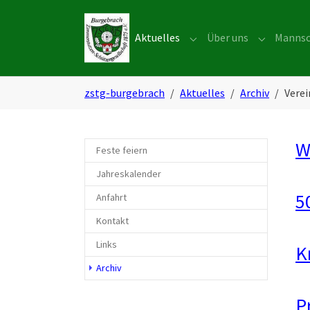
Skip to main navigation
Zum Hauptinhalt springen
Skip to page footer
Aktuelles
Über uns
Mannsc
Submenu for "Aktuelles"
Submenu f
Sie sind hier:
zstg-burgebrach
Aktuelles
Archiv
Vere
W
Feste feiern
Jahreskalender
5
Anfahrt
Kontakt
Links
K
Archiv
P