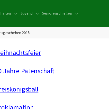
haften
Jugend
Seniorenschießen
or "Über uns"
Submenu for "Mannschaften"
Submenu for "Jugend"
Submenu for "Senio
insgeschehen 2018
eihnachtsfeier
0 Jahre Patenschaft
reiskönigsball
roklamation