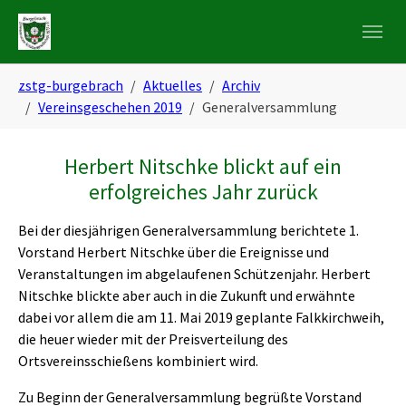
Skip to main navigation
Zum Hauptinhalt springen
Skip to page footer
Sie sind hier:
zstg-burgebrach
Aktuelles
Archiv
Vereinsgeschehen 2019
Generalversammlung
Herbert Nitschke blickt auf ein
erfolgreiches Jahr zurück
Bei der diesjährigen Generalversammlung berichtete 1.
Vorstand Herbert Nitschke über die Ereignisse und
Veranstaltungen im abgelaufenen Schützenjahr. Herbert
Nitschke blickte aber auch in die Zukunft und erwähnte
dabei vor allem die am 11. Mai 2019 geplante Falkkirchweih,
die heuer wieder mit der Preisverteilung des
Ortsvereinsschießens kombiniert wird.
Zu Beginn der Generalversammlung begrüßte Vorstand