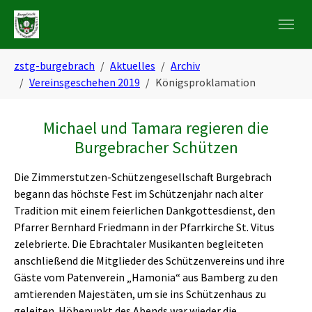
Skip to main navigation
Zum Hauptinhalt springen
Skip to page footer
Sie sind hier:
zstg-burgebrach
Aktuelles
Archiv
Vereinsgeschehen 2019
Königsproklamation
Michael und Tamara regieren die
Burgebracher Schützen
Die Zimmerstutzen-Schützengesellschaft Burgebrach
begann das höchste Fest im Schützenjahr nach alter
Tradition mit einem feierlichen Dankgottesdienst, den
Pfarrer Bernhard Friedmann in der Pfarrkirche St. Vitus
zelebrierte. Die Ebrachtaler Musikanten begleiteten
anschließend die Mitglieder des Schützenvereins und ihre
Gäste vom Patenverein „Hamonia“ aus Bamberg zu den
amtierenden Majestäten, um sie ins Schützenhaus zu
geleiten. Höhepunkt des Abends war wieder die