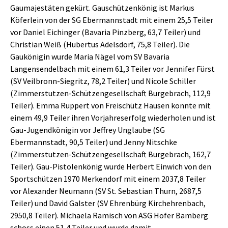
Gaumajestäten gekürt. Gauschützenkönig ist Markus
Köferlein von der SG Ebermannstadt mit einem 25,5 Teiler
vor Daniel Eichinger (Bavaria Pinzberg, 63,7 Teiler) und
Christian Weiß (Hubertus Adelsdorf, 75,8 Teiler). Die
Gaukönigin wurde Maria Nägel vom SV Bavaria
Langensendelbach mit einem 61,3 Teiler vor Jennifer Fürst
(SV Veilbronn-Siegritz, 78,2 Teiler) und Nicole Schiller
(Zimmerstutzen-Schützengesellschaft Burgebrach, 112,9
Teiler). Emma Ruppert von Freischütz Hausen konnte mit
einem 49,9 Teiler ihren Vorjahreserfolg wiederholen und ist
Gau-Jugendkönigin vor Jeffrey Unglaube (SG
Ebermannstadt, 90,5 Teiler) und Jenny Nitschke
(Zimmerstutzen-Schützengesellschaft Burgebrach, 162,7
Teiler). Gau-Pistolenkönig wurde Herbert Einwich von den
Sportschützen 1970 Merkendorf mit einem 2037,8 Teiler
vor Alexander Neumann (SV St. Sebastian Thurn, 2687,5
Teiler) und David Galster (SV Ehrenbürg Kirchehrenbach,
2950,8 Teiler). Michaela Ramisch von ASG Hofer Bamberg
schoss einen 51,4 Teiler und wurde damit