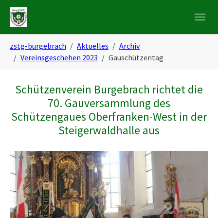
Skip to main navigation
Zum Hauptinhalt springen
Skip to page footer
Sie sind hier:
zstg-burgebrach
Aktuelles
Archiv
Vereinsgeschehen 2023
Gauschützentag
Schützenverein Burgebrach richtet die
70. Gauversammlung des
Schützengaues Oberfranken-West in der
Steigerwaldhalle aus
Show larger version