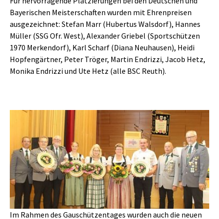
Für hervorragende Platzierungen bei den Deutschen und
Bayerischen Meisterschaften wurden mit Ehrenpreisen
ausgezeichnet: Stefan Marr (Hubertus Walsdorf), Hannes
Müller (SSG Ofr. West), Alexander Griebel (Sportschützen
1970 Merkendorf), Karl Scharf (Diana Neuhausen), Heidi
Hopfengärtner, Peter Tröger, Martin Endrizzi, Jacob Hetz,
Monika Endrizzi und Ute Hetz (alle BSC Reuth).
Show larger version
Im Rahmen des Gauschützentages wurden auch die neuen